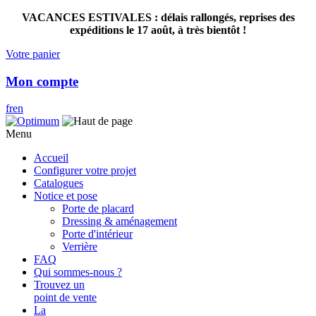
VACANCES ESTIVALES : délais rallongés, reprises des
expéditions le 17 août, à très bientôt !
Votre panier
Mon compte
fr
en
Menu
Accueil
Configurer votre projet
Catalogues
Notice et pose
Porte de placard
Dressing & aménagement
Porte d'intérieur
Verrière
FAQ
Qui sommes-nous ?
Trouvez un
point de vente
La