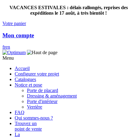
VACANCES ESTIVALES : délais rallongés, reprises des
expéditions le 17 août, à très bientôt !
Votre panier
Mon compte
fr
en
Menu
Accueil
Configurer votre projet
Catalogues
Notice et pose
Porte de placard
Dressing & aménagement
Porte d'intérieur
Verrière
FAQ
Qui sommes-nous ?
Trouvez un
point de vente
La