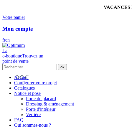
VACANCES ESTI
Votre panier
Mon compte
fr
en
La
e-boutique
Trouvez un
point de vente
Accueil
Configurer votre projet
Catalogues
Notice et pose
Porte de placard
Dressing & aménagement
Porte d'intérieur
Verrière
FAQ
Qui sommes-nous ?