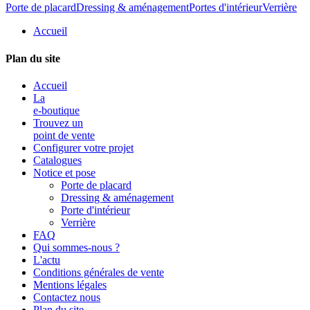
Porte de placard
Dressing & aménagement
Portes d'intérieur
Verrière
Accueil
Plan du site
Accueil
La
e-boutique
Trouvez un
point de vente
Configurer votre projet
Catalogues
Notice et pose
Porte de placard
Dressing & aménagement
Porte d'intérieur
Verrière
FAQ
Qui sommes-nous ?
L'actu
Conditions générales de vente
Mentions légales
Contactez nous
Plan du site