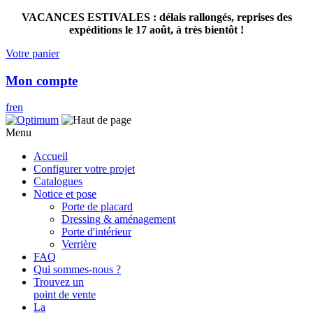
VACANCES ESTIVALES : délais rallongés, reprises des
expéditions le 17 août, à très bientôt !
Votre panier
Mon compte
fr
en
Menu
Accueil
Configurer votre projet
Catalogues
Notice et pose
Porte de placard
Dressing & aménagement
Porte d'intérieur
Verrière
FAQ
Qui sommes-nous ?
Trouvez un
point de vente
La