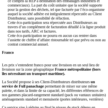
ce compris la REP à destination des emballages industriels et
commerciaux). La part du coût unitaire que la société supporte
pour la gestion des déchets, tel que facturée par l’éco-organisme
auquel la société adhère est intégralement répercutée au Client
Distributeur, sans possibilité de réfaction.
Cette éco-participation sera répercutée aux Distributeurs au
travers d’un complément de facturation détaillé à la ligne produit
dans nos tarifs, ARC et factures.
Cette éco-participation ne pourra en aucun cas rentrer dans
l’assiette de chiffre d’affaire ristournable tel que prévu ou non au
contrat commercial annuel.
Franco
Les prix s’entendent franco pour une livraison en un seul lieu de
livraison sur la zone géographique
France métropolitaine (hors
îles nécessitant un transport maritime).
La Société propose à ses Client-Distributeurs distributeurs
un
service de Full panachage
permettant de mixer sur une même
palette, et dans la limite de sa capacité, les différentes références de
nos gammes placard-rangement standard (pack ou vantaux unitaires)
aménagements standard et menuiserie (portes intérieures, verrières)
Ce service vise à réduire au final le niveau de stock détenu en