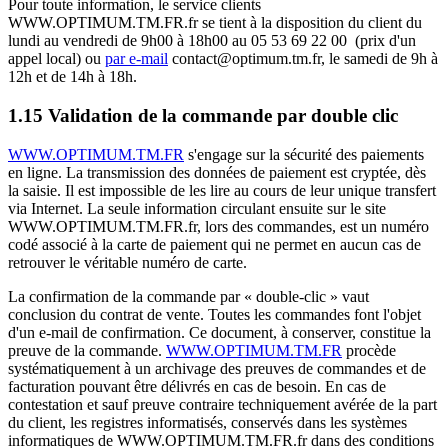
Pour toute information, le service clients
WWW.OPTIMUM.TM.FR.fr se tient à la disposition du client du
lundi au vendredi de 9h00 à 18h00 au 05 53 69 22 00 (prix d'un
appel local) ou
par e-mail
contact@optimum.tm.fr, le samedi de 9h à
12h et de 14h à 18h.
1.15 Validation de la commande par double clic
WWW.OPTIMUM.TM.FR
s'engage sur la sécurité des paiements
en ligne. La transmission des données de paiement est cryptée, dès
la saisie. Il est impossible de les lire au cours de leur unique transfert
via Internet. La seule information circulant ensuite sur le site
WWW.OPTIMUM.TM.FR.fr, lors des commandes, est un numéro
codé associé à la carte de paiement qui ne permet en aucun cas de
retrouver le véritable numéro de carte.
La confirmation de la commande par « double-clic » vaut
conclusion du contrat de vente. Toutes les commandes font l'objet
d'un e-mail de confirmation. Ce document, à conserver, constitue la
preuve de la commande.
WWW.OPTIMUM.TM.FR
procède
systématiquement à un archivage des preuves de commandes et de
facturation pouvant être délivrés en cas de besoin. En cas de
contestation et sauf preuve contraire techniquement avérée de la part
du client, les registres informatisés, conservés dans les systèmes
informatiques de WWW.OPTIMUM.TM.FR.fr dans des conditions