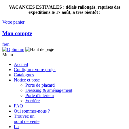
VACANCES ESTIVALES : délais rallongés, reprises des
expéditions le 17 août, à très bientôt !
Votre panier
Mon compte
fr
en
Menu
Accueil
Configurer votre projet
Catalogues
Notice et pose
Porte de placard
Dressing & aménagement
Porte d'intérieur
Verrière
FAQ
Qui sommes-nous ?
Trouvez un
point de vente
La