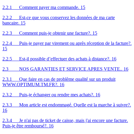
2.2.1 Comment payer ma commande. 15
2.2.2 Est-ce que vous conservez les données de ma carte
bancaire. 15
2.2.3 Comment puis-je obtenir une facture?. 15
2.2.4 Puis-je payer par virement ou après réception de la facture?.
15
2.2.5 Est-il possible d’effectuer des achats à distance?. 16
2.3 NOS GARANTIES ET SERVICE APRES VENTE.. 16
2.3.1 Que faire en cas de problème qualité sur un produit
WWW.OPTIMUM.TM.FR?. 16
2.3.2 Puis-je échanger ou rendre mes achats?. 16
2.3.3 Mon article est endommagé. Quelle est la marche à suivre?.
16
2.3.4 Je n'ai pas de ticket de caisse, mais j'ai encore une facture.
Puis-je être remboursé?. 16