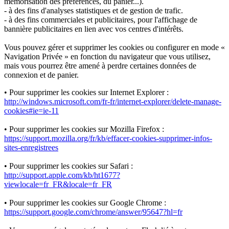
mémorisation des préférences, du panier...).
- à des fins d'analyses statistiques et de gestion de trafic.
- à des fins commerciales et publicitaires, pour l'affichage de
bannière publicitaires en lien avec vos centres d'intérêts.
Vous pouvez gérer et supprimer les cookies ou configurer en mode «
Navigation Privée » en fonction du navigateur que vous utilisez,
mais vous pourrez être amené à perdre certaines données de
connexion et de panier.
• Pour supprimer les cookies sur Internet Explorer :
http://windows.microsoft.com/fr-fr/internet-explorer/delete-manage-
cookies#ie=ie-11
• Pour supprimer les cookies sur Mozilla Firefox :
https://support.mozilla.org/fr/kb/effacer-cookies-supprimer-infos-
sites-enregistrees
• Pour supprimer les cookies sur Safari :
http://support.apple.com/kb/ht1677?
viewlocale=fr_FR&locale=fr_FR
• Pour supprimer les cookies sur Google Chrome :
https://support.google.com/chrome/answer/95647?hl=fr