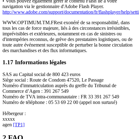
• Vous pouvez également gérer le contenu Flash lié à votre
navigation via le gestionnaire d'Adobe Flash Player.
http://www.adobe.com/support/documentation/fr/flashplayer/help/set
WWW.OPTIMUM.TM.FRest exonéré de sa responsabilité, dans
tous les cas de force majeure, liés à des circonstances irrésistibles,
imprévisibles et extérieures, notamment en cas de sinistres ou
d'intempéries reconnus, de grève des prestataires logistiques, ou de
toute autre événement susceptible de perturber la bonne circulation
des marchandises et des flux informatiques.
1.17 Informations légales
SAS au Capital social de 800 423 euros
Siège social : Route de Condom 47520, Le Passage
Numéro d'immatriculation auprès du greffe du Tribunal de
Commerce d’Agen : 391 267 549
Numéro de TVA intra-communautaire : FR 33 391 267 549
Numéro de téléphone : 05 53 69 22 00 (appel non surtaxé)
Hébergeur :
xxxxx
agen
[TP1]
2 FAQ