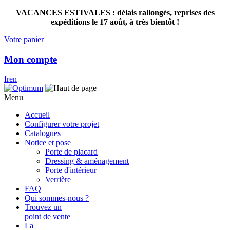
VACANCES ESTIVALES : délais rallongés, reprises des
expéditions le 17 août, à très bientôt !
Votre panier
Mon compte
fr
en
Menu
Accueil
Configurer votre projet
Catalogues
Notice et pose
Porte de placard
Dressing & aménagement
Porte d'intérieur
Verrière
FAQ
Qui sommes-nous ?
Trouvez un
point de vente
La