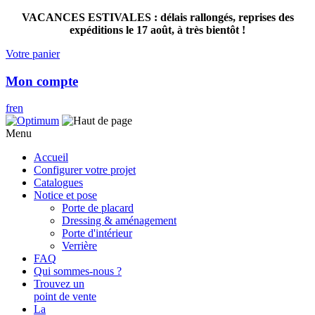
VACANCES ESTIVALES : délais rallongés, reprises des
expéditions le 17 août, à très bientôt !
Votre panier
Mon compte
fr
en
Menu
Accueil
Configurer votre projet
Catalogues
Notice et pose
Porte de placard
Dressing & aménagement
Porte d'intérieur
Verrière
FAQ
Qui sommes-nous ?
Trouvez un
point de vente
La