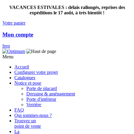
VACANCES ESTIVALES : délais rallongés, reprises des
expéditions le 17 août, à très bientôt !
Votre panier
Mon compte
fr
en
Menu
Accueil
Configurer votre projet
Catalogues
Notice et pose
Porte de placard
Dressing & aménagement
Porte d'intérieur
Verrière
FAQ
Qui sommes-nous ?
Trouvez un
point de vente
La