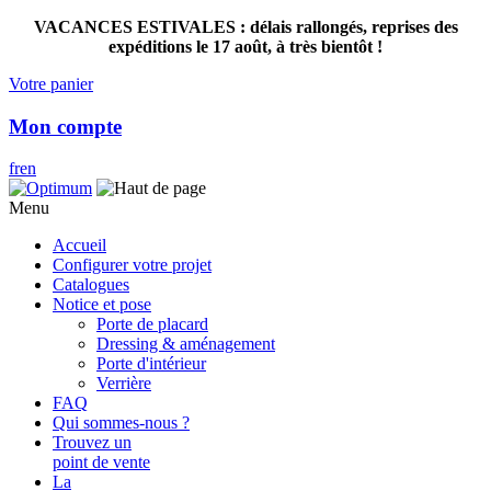
VACANCES ESTIVALES : délais rallongés, reprises des
expéditions le 17 août, à très bientôt !
Votre panier
Mon compte
fr
en
Menu
Accueil
Configurer votre projet
Catalogues
Notice et pose
Porte de placard
Dressing & aménagement
Porte d'intérieur
Verrière
FAQ
Qui sommes-nous ?
Trouvez un
point de vente
La