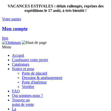
VACANCES ESTIVALES : délais rallongés, reprises des
expéditions le 17 août, à très bientôt !
Votre panier
Mon compte
fr
en
Menu
Accueil
Configurer votre projet
Catalogues
Notice et pose
Porte de placard
Dressing & aménagement
Porte d'intérieur
Verrière
FAQ
Qui sommes-nous ?
Trouvez un
point de vente
La